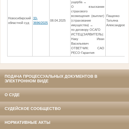
ущерба →
О взыскании
страхового
возмещения (выплат)
Пащенко
Новосибирский
33-
08.04.2025
(страхование
Татьяна
областной суд
3696/2025
имущества) →
Александровна
по договору ОСАГО
ИСТЕЦ(ЗАЯВИТЕЛЬ):
Наку Иван
Васильевич
ОТВЕТЧИК: САО
РЕСО-Гарантия
ПОДАЧА ПРОЦЕССУАЛЬНЫХ ДОКУМЕНТОВ В
ЭЛЕКТРОННОМ ВИДЕ
О СУДЕ
СУДЕЙСКОЕ СООБЩЕСТВО
НОРМАТИВНЫЕ АКТЫ