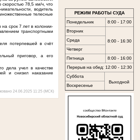
о
скоростью
78,5
км
/
ч
,
что
нимательности
,
водитель
РЕЖИМ РАБОТЫ СУДА
множественные
телесные
Понедельник
8:00 - 17:00
ы
на
срок
7
лет
в
колонии
-
Вторник
авлением
транспортными
Среда
8:00 - 16:30
теля
потерпевшей
в
счёт
Четверг
ельный
приговор
,
а
его
Пятница
8:00 - 16:00
Перерыв на обед: 12:00 - 12:30
го
дела
учел
в
качестве
шей
и
снизил
наказание
Суббота
Выходной
Воскресенье
ковано 24.06.2025 11:25 (МСК)