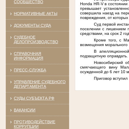
СООБЩЕСТВО
Honda HR-V
в
состоянии
превышает
установленн
совершила
наезд
на
пер
НОРМАТИВНЫЕ АКТЫ
повреждения
,
от
которых
Суд
первой
инста
ДОКУМЕНТЫ СУДА
поселении
с
лишением
средствами
,
на
срок
2
го
СУДЕБНОЕ
Кроме
того
,
с
Ма
ДЕЛОПРОИЗВОДСТВО
возмещения
морального
В
апелляционно
СПРАВОЧНАЯ
подзащитную
оправдать
.
ИНФОРМАЦИЯ
Новосибирский
о
смягчающего
вину
Мал
ПРЕСС-СЛУЖБА
осужденной
до
6
лет
10
м
Приговор
вступил
УПРАВЛЕНИЕ СУДЕБНОГО
ДЕПАРТАМЕНТА
СУДЫ СУБЪЕКТА РФ
ВАКАНСИИ
ПРОТИВОДЕЙСТВИЕ
КОРРУПЦИИ