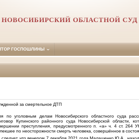
НОВОСИБИРСКИЙ ОБЛАСТНОЙ СУД
ЯТОР ГОСПОШЛИНЫ
ужденной за смертельное ДТП
ия
по
уголовным
делам
Новосибирского
областного
суда
расс
иговор
Купинского
районного
суда
Новосибирской
области
,
ко
вершении
преступления
,
предусмотренного
п
.
«
а
»
ч
. 4
ст
. 264
У
влекшее
по
неосторожности
смерть
человека
,
совершённое
в
состо
а
следует
,
что
вечером
7
декабря
2021
года
Малашенко
Ю
.
А
.,
наход