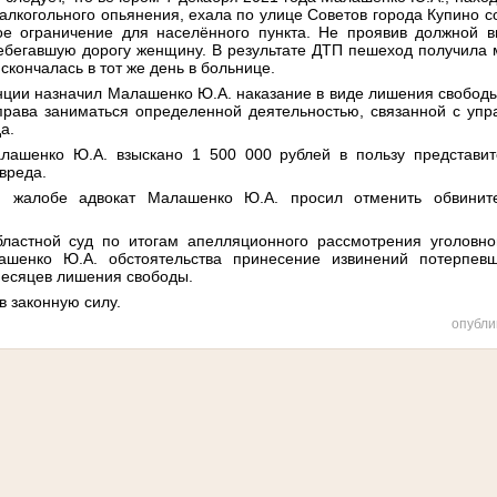
алкогольного
опьянения
,
ехала
по
улице
Советов
города
Купино
с
ое
ограничение
для
населённого
пункта
.
Не
проявив
должной
в
ебегавшую
дорогу
женщину
.
В
результате
ДТП
пешеход
получила
скончалась
в
тот
же
день
в
больнице
.
нции
назначил
Малашенко
Ю
.
А
.
наказание
в
виде
лишения
свобод
права
заниматься
определенной
деятельностью
,
связанной
с
упр
да
.
лашенко
Ю
.
А
.
взыскано
1 500 000
рублей
в
пользу
представи
вреда
.
й
жалобе
адвокат
Малашенко
Ю
.
А
.
просил
отменить
обвинит
бластной
суд
по
итогам
апелляционного
рассмотрения
уголовно
ашенко
Ю
.
А
.
обстоятельства
принесение
извинений
потерпев
есяцев
лишения
свободы
.
в
законную
силу
.
опубли