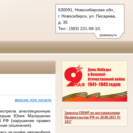
630091, Новосибирская обл.,
г. Новосибирск, ул. Писарева,
д. 35
Тел.: (383) 221-58-10,
(383) 221-95-30
развернуть
oblsud.nsk@sudrf.ru
версия для печати
мотрела
апелляционную
Запросы ОПФР по постановлению
торым
Юлия
Малашенко
Правительства РФ от 28.06.2021 №
К
РФ
(
нарушение
правил
1037
янии
опьянения
).
ясь
за
рулём
автомобиля