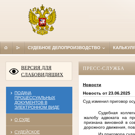
СУДЕБНОЕ ДЕЛОПРОИЗВОДСТВО
КАЛЬКУЛ
ВЕРСИЯ ДЛЯ
ПРЕСС-СЛУЖБА
СЛАБОВИДЯЩИХ
Новости
ПОДАЧА
Новость от 23.06.2025
ПРОЦЕССУАЛЬНЫХ
Суд изменил приговор ос
ДОКУМЕНТОВ В
ЭЛЕКТРОННОМ ВИДЕ
Судебная
коллег
жалобу
адвоката
на
пр
О СУДЕ
признана
виновной
в
со
дорожного
движения
,
по
СУДЕЙСКОЕ
Из
приговора
суд