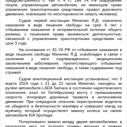
предусмотренного п. «в» ч. 4 ст. 264 УК РФ (нарушение
лицом, управляющим автомобилем, не имеющим право
управления транспортными средствами, правил дорожного
движения, повлекшее по неосторожности смерть человека).
Судом первой инстанции Миненко Я,Д. назначено
наказание в виде лишения свободы на срок 6 лет с
отбыванием наказания в исправительной колонии общего
режима, с лишением права заниматься деятельностью,
связанной с управлением транспортными средствами на
срок 3 года.
На основании ст. 81 УК РФ от отбывания наказания в
виде лишения свободы Миненко Я.Д. освобожден в связи с
наличием у него подтвержденного медицинским
заключением заболевания, препятствующего отбыванию
наказания в виде лишения свободы, а также содержанию под
стражей.
Судом апелляционной инстанции установлено, что 3
марта 2024 года с 21 до 22 часов Миненко, находясь за
рулём автомобиля LADA Samara в состоянии наркотического
опьянения, ехал по Октябрьскому мосту с превышением
скорости, игнорируя дорожные правила и интенсивное
движение. При очередном опасном перестроении водитель
не убедился в безопасности манёвра и совершил наезд на
мужчину, который осуществлял замену колеса на своем
автомобиле KIA Sportage.
Потерпевшего зажало между двумя автомобилями, в
результате чего он получил травмы верхних и нижних