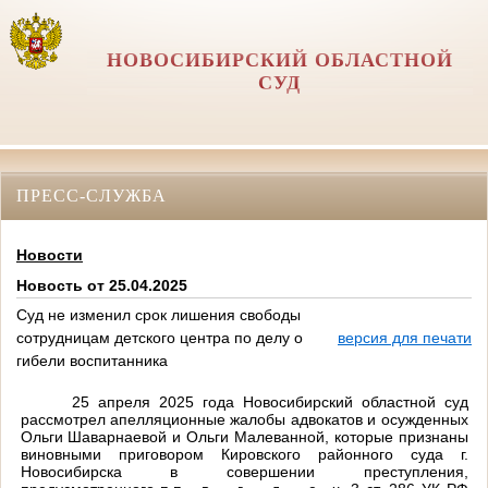
НОВОСИБИРСКИЙ ОБЛАСТНОЙ
СУД
ПРЕСС-СЛУЖБА
Новости
Новость от 25.04.2025
Суд не изменил срок лишения свободы
сотрудницам детского центра по делу о
версия для печати
гибели воспитанника
25
апреля
2025
года
Новосибирский
областной
суд
рассмотрел
апелляционные
жалобы
адвокатов
и
осужденных
Ольги
Шаварнаевой
и
Ольги
Малеванной
,
которые
признаны
виновными
приговором
Кировского
районного
суда
г
.
Новосибирска
в
совершении
преступления
,