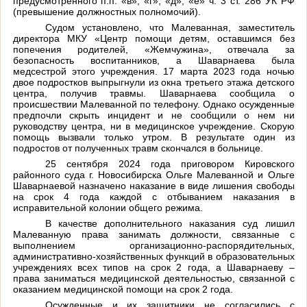
предусмотренного
п
.
п
.
«
в
»
,
«
г
»
,
«
д
»
,
«
е
»
ч
. 3
ст
. 286
УК
РФ
(
превышение
должностных
полномочий
).
Судом
установлено
,
что
Малеванная
,
заместитель
директора
МКУ
«
Центр
помощи
детям
,
оставшимся
без
попечения
родителей
,
«
Жемчужина
»
,
отвечала
за
безопасность
воспитанников
,
а
Шаварнаева
была
медсестрой
этого
учреждения
. 17
марта
2023
года
ночью
двое
подростков
выпрыгнули
из
окна
третьего
этажа
детского
центра
,
получив
травмы
.
Шаварнаева
сообщила
о
происшествии
Малеванной
по
телефону
.
Однако
осужденные
предпочли
скрыть
инцидент
и
не
сообщили
о
нем
ни
руководству
центра
,
ни
в
медицинское
учреждение
.
Скорую
помощь
вызвали
только
утром
.
В
результате
один
из
подростов
от
полученных
травм
скончался
в
больнице
.
25
сентября
2024
года
приговором
Кировского
районного
суда
г
.
Новосибирска
Ольге
Малеванной
и
Ольге
Шаварнаевой
назначено
наказание
в
виде
лишения
свободы
на
срок
4
года
каждой
с
отбыванием
наказания
в
исправительной
колонии
общего
режима
.
В
качестве
дополнительного
наказания
суд
лишил
Малеванную
права
занимать
должности
,
связанные
с
выполнением
организационно
-
распорядительных
,
административно
-
хозяйственных
функций
в
образовательных
учреждениях
всех
типов
на
срок
2
года
,
а
Шаварнаеву
–
права
заниматься
медицинской
деятельностью
,
связанной
с
оказанием
медицинской
помощи
на
срок
2
года
.
Осужденные
и
их
защитники
не
согласились
с