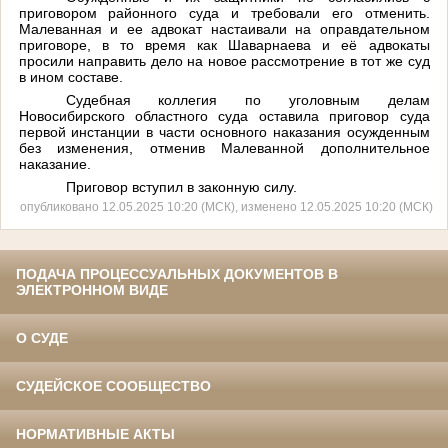
приговором
районного
суда
и
требовали
его
отменить
.
Малеванная
и
ее
адвокат
настаивали
на
оправдательном
приговоре
,
в
то
время
как
Шаварнаева
и
её
адвокаты
просили
направить
дело
на
новое
рассмотрение
в
тот
же
суд
в
ином
составе
.
Судебная
коллегия
по
уголовным
делам
Новосибирского
областного
суда
оставила
приговор
суда
первой
инстанции
в
части
основного
наказания
осужденным
без
изменения
,
отменив
Малеванной
дополнительное
наказание
.
Приговор
вступил
в
законную
силу.
опубликовано 12.05.2025 10:20 (МСК), изменено 12.05.2025 10:20 (МСК)
ПОДАЧА ПРОЦЕССУАЛЬНЫХ ДОКУМЕНТОВ В
ЭЛЕКТРОННОМ ВИДЕ
О СУДЕ
СУДЕЙСКОЕ СООБЩЕСТВО
НОРМАТИВНЫЕ АКТЫ