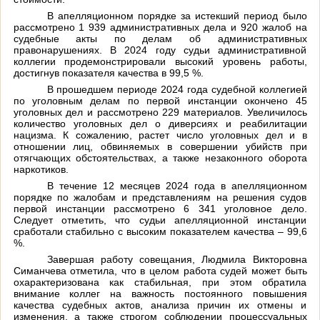
В апелляционном порядке за истекший период было
рассмотрено 1 939 административных дела и 920 жалоб на
судебные акты по делам об административных
правонарушениях. В 2024 году судьи административной
коллегии продемонстрировали высокий уровень работы,
достигнув показателя качества в 99,5 %.
В прошедшем периоде 2024 года судебной коллегией
по уголовным делам по первой инстанции окончено 45
уголовных дел и рассмотрено 229 материалов. Увеличилось
количество уголовных дел о диверсиях и реабилитации
нацизма. К сожалению, растет число уголовных дел и в
отношении лиц, обвиняемых в совершении убийств при
отягчающих обстоятельствах, а также незаконного оборота
наркотиков.
В течение 12 месяцев 2024 года в апелляционном
порядке по жалобам и представлениям на решения судов
первой инстанции рассмотрено 6 341 уголовное дело.
Следует отметить, что судьи апелляционной инстанции
сработали стабильно с высоким показателем качества – 99,6
%.
Завершая работу совещания, Людмила Викторовна
Симанчева отметила, что в целом работа судей может быть
охарактеризована как стабильная, при этом обратила
внимание коллег на важность постоянного повышения
качества судебных актов, анализа причин их отмены и
изменения, а также строгом соблюдении процессуальных