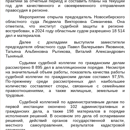
практики за отчётный период и составить планы на текущий
год для качественного и своевременного отправления
правосудия в регионе.
Мероприятие открыла председатель Новосибирского
областного суда Людмила Викторовна Симанчева. Она
отметила, что институт судебной защиты в регионе
востребован, в 2024 году областным судом разрешено 18 514
дел и материалов.
Далее с докладами выступили заместители
председателя областного суда Павел Валерьевич Яковинов,
Татьяна Альбиновна Рытикова, Виталий Александрович
Тыняный.
Судьями судебной коллегии по гражданским делам
рассмотрено 8 895 дел в апелляционном порядке. Несмотря
на значительный объем работы, показатель качества работы
судебной коллегии по гражданским делам составил 97,5%.
По-прежнему среди рассмотренных дел наибольшее
количество составляют споры, связанные с семейными
правоотношениями, а также жилищные, земельные и
трудовые.
Судебной коллегией по административным делам по
первой инстанции окончено 102 административных и
гражданских дела, а также 198 материалов в порядке
исполнения решений. В основном это дела об оспаривании
решений, действий органов государственной власти,
местного самоуправления, результатов кадастровой
стоимости.