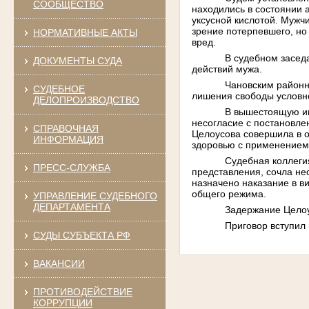
СООБЩЕСТВО
находились в состоянии 
уксусной кислотой. Мужч
зрение потерпевшего, но
НОРМАТИВНЫЕ АКТЫ
вред.
В судебном засед
ДОКУМЕНТЫ СУДА
действий мужа.
Чановским районн
СУДЕБНОЕ
лишения свободы условно
ДЕЛОПРОИЗВОДСТВО
В вышестоящую ин
несогласие с постановле
СПРАВОЧНАЯ
Целоусова совершила в о
ИНФОРМАЦИЯ
здоровью с применением
Судебная коллеги
ПРЕСС-СЛУЖБА
представления, сочла не
назначено наказание в в
общего режима.
УПРАВЛЕНИЕ СУДЕБНОГО
ДЕПАРТАМЕНТА
Задержание Целоу
Приговор вступил 
СУДЫ СУБЪЕКТА РФ
ВАКАНСИИ
ПРОТИВОДЕЙСТВИЕ
КОРРУПЦИИ