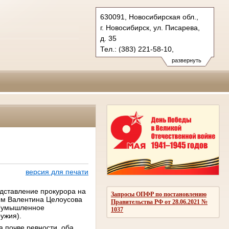
630091, Новосибирская обл.,
г. Новосибирск, ул. Писарева,
д. 35
Тел.: (383) 221-58-10,
(383) 221-95-30
развернуть
oblsud.nsk@sudrf.ru
версия для печати
дставление прокурора на
Запросы ОПФР по постановлению
рым Валентина Целоусова
Правительства РФ от 28.06.2021 №
Ф (умышленное
1037
ужия).
а почве ревности, оба