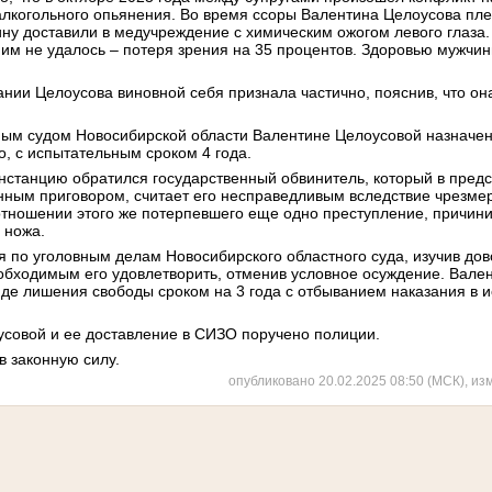
алкогольного опьянения. Во время ссоры Валентина Целоусова пле
ину доставили в медучреждение с химическим ожогом левого глаза.
 им не удалось – потеря зрения на 35 процентов. Здоровью мужчи
ании Целоусова виновной себя признала частично, пояснив, что о
ым судом Новосибирской области Валентине Целоусовой назначено
, с испытательным сроком 4 года.
станцию обратился государственный обвинитель, который в пред
нным приговором, считает его несправедливым вследствие чрезмер
тношении этого же потерпевшего еще одно преступление, причини
 ножа.
я по уголовным делам Новосибирского областного суда, изучив до
обходимым его удовлетворить, отменив условное осуждение. Вале
иде лишения свободы сроком на 3 года с отбыванием наказания в 
совой и ее доставление в СИЗО поручено полиции.
в законную силу.
опубликовано 20.02.2025 08:50 (МСК), из