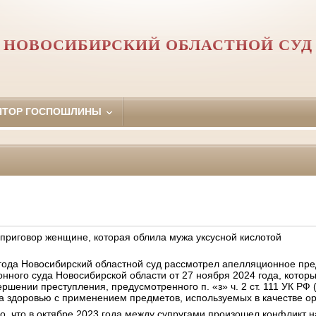
НОВОСИБИРСКИЙ ОБЛАСТНОЙ СУД
ЯТОР ГОСПОШЛИНЫ
 приговор женщине, которая облила мужа уксусной кислотой
года Новосибирский областной суд рассмотрел апелляционное пре
онного суда Новосибирской области от 27 ноября 2024 года, кото
ершении преступления, предусмотренного п. «з» ч. 2 ст. 111 УК Р
а здоровью с применением предметов, используемых в качестве ор
, что в октябре 2023 года между супругами произошел конфликт н