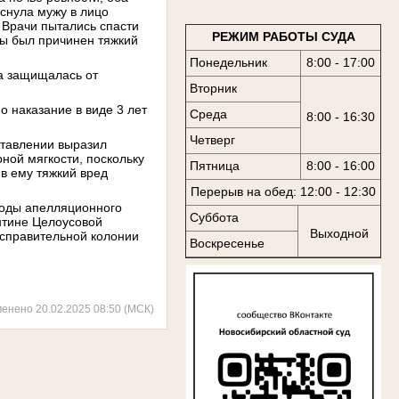
снула мужу в лицо
 Врачи пытались спасти
РЕЖИМ РАБОТЫ СУДА
ны был причинен тяжкий
Понедельник
8:00 - 17:00
на защищалась от
Вторник
 наказание в виде 3 лет
Среда
8:00 - 16:30
Четверг
ставлении выразил
ной мягкости, поскольку
Пятница
8:00 - 16:00
в ему тяжкий вред
Перерыв на обед: 12:00 - 12:30
воды апелляционного
Суббота
нтине Целоусовой
Выходной
исправительной колонии
Воскресенье
менено 20.02.2025 08:50 (МСК)