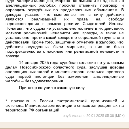
суде. Валерий Малецков, Марина Чаплыкина и их адвокаты в
апелляционных жалобах просили отменить приговор и
оправдать осуждённых по предъявленным обвинениям. В
доводах указано, что вмененные им в вину действия
являются реализацией их права на свободу
вероисповедания в рамках религии Свидетелей Иеговы.
Полагают, что судом не установлено наличие в их действиях
мотивов религиозной ненависти или вражды, а также не
установлено, против какой конкретно социальной группы они
действовали. Кроме того, защитники отметили в жалобах, что
действия осужденных были мирными, в них не было
подстрекательства к насилию или религиозной ненависти и
вражде.
14 января 2025 года судебная коллегия по уголовным
делам Новосибирского областного суда, заслушав доводы
апелляционных жалоб и мнения сторон, оставила приговор
суда первой инстанции без изменения, апелляционные
жалобы – без удовлетворения.
Приговор вступил в законную силу.
* признана в России экстремистской организацией и
включена Министерством юстиции в список запрещенных на
территории РФ организаций
опубликовано 20.01.2025 05:38 (МСК)