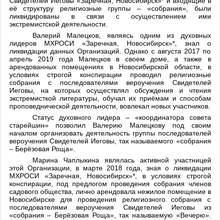
Свидетелей Иеговы «Заречная, Новосибирск»* и входящие в
её структуру религиозные группы – «собрания», были
ликвидированы в связи с осуществлением ими
экстремистской деятельности.
Валерий Малецков, являясь одним из духовных
лидеров МХРОСИ «Заречная, Новосибирск»*, знал о
ликвидации данных Организаций. Однако с августа 2017 по
апрель 2019 года Малецков в своем доме, а также в
арендованных помещениях в Новосибирской области, в
условиях строгой конспирации проводил религиозные
собрания с последователями вероучения Свидетелей
Иеговы, на которых осуществлял обсуждения и чтения
экстремисткой литературы, обучал их приёмам и способам
проповеднической деятельности, вовлекал новых участников.
Статус духовного лидера – «координатора совета
старейшин» позволил Валерию Малецкову под своим
началом организовать деятельность группы последователей
вероучения Свидетелей Иеговы, так называемого «собрания
– Берёзовая Роща».
Марина Чаплыкина являлась активной участницей
этой Организации, в марте 2018 года, зная о ликвидации
МХРОСИ «Заречная, Новосибирск»*, в условиях строгой
конспирации, под предлогом проведения собрания членов
садового общества, лично арендовала нежилое помещение в
Новосибирске для проведения религиозного собрания с
последователями вероучения Свидетелей Иеговы из
«собрания – Берёзовая Роща», так называемую «Вечерю».