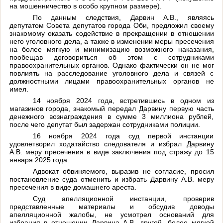
на мошенничество в особо крупном размере).
По данным следствия, Дарвин А.В., являясь
депутатом Совета депутатов города Оби, предложил своему
знакомому оказать содействие в прекращении в отношении
него уголовного дела, а также в изменении меры пресечения
на более мягкую и минимизацию возможного наказания,
пообещав договориться об этом с сотрудниками
правоохранительных органов. Однако фактически он не мог
повлиять на расследование уголовного дела и связей с
должностными лицами правоохранительных органов не
имел.
14 ноября 2024 года, встретившись в одном из
магазинов города, знакомый передал Дарвину первую часть
денежного вознаграждения в сумме 3 миллиона рублей,
после чего депутат был задержан сотрудниками полиции.
16 ноября 2024 года суд первой инстанции
удовлетворил ходатайство следователя и избрал Дарвину
А.В. меру пресечения в виде заключения под стражу до 15
января 2025 года.
Адвокат обвиняемого, выразив не согласие, просил
постановление суда отменить и избрать Дарвину А.В. меру
пресечения в виде домашнего ареста.
Суд апелляционной инстанции, проверив
представленные материалы и обсудив доводы
апелляционной жалобы, не усмотрел оснований для
избрания в отношении Дарвина А.В. другой, более мягкой